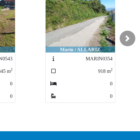
Next
Marín / ALLARIZ
N0543
MARIN0354
2
2
845
m
918
m
0
0
0
0