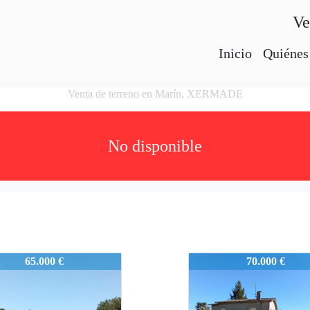
Ve
Inicio
Quiénes
Venta de terreno en Marín, XERMADE
No disponible
N0528
MARIN0528
65.000 €
70.000 €