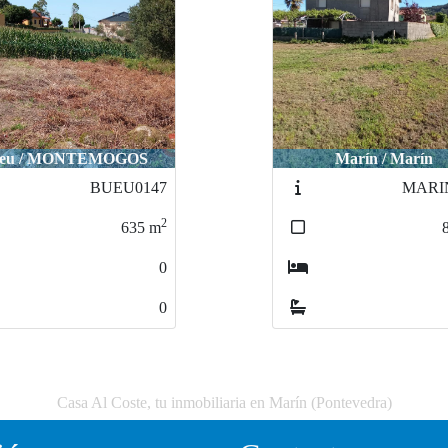
eu / MONTEMOGOS
Marín / Marín
BUEU0147
MARI
2
635
m
0
0
Casa Al Coste, tu inmobiliaria en Marín (Pontevedra)