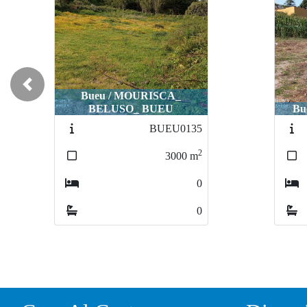
Previous
Bueu / MOURISCA_
BELUSO_ BUEU
Bu
BUEU0135
2
3000
m
0
0