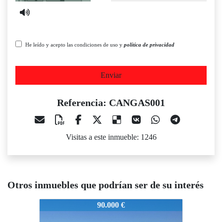
He leído y acepto las condiciones de uso y
política de privacidad
Enviar
Referencia: CANGAS001
Visitas a este inmueble: 1246
Otros inmuebles que podrían ser de su interés
CANGAS001
CANGAS001
90.000 €
50.000 €