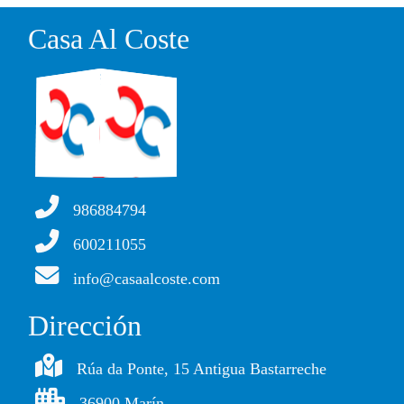
Casa Al Coste
986884794
600211055
info@casaalcoste.com
Dirección
Rúa da Ponte, 15 Antigua Bastarreche
36900 Marín