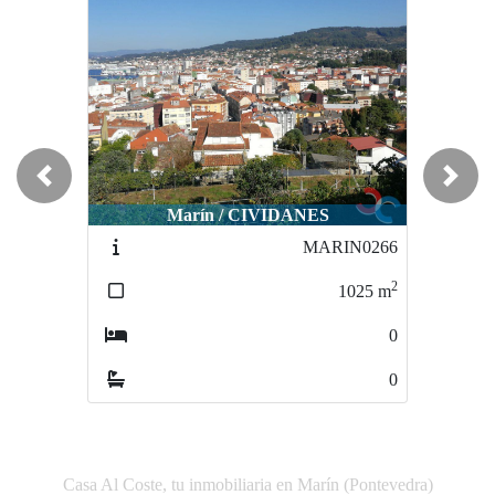
Previous
Next
Marín / CIVIDANES
Bueu / MOURISCA_ BELUSO_ BUEU
MARIN0266
BUEU0135
2
2
1025
m
3000
m
0
0
0
0
Casa Al Coste, tu inmobiliaria en Marín (Pontevedra)