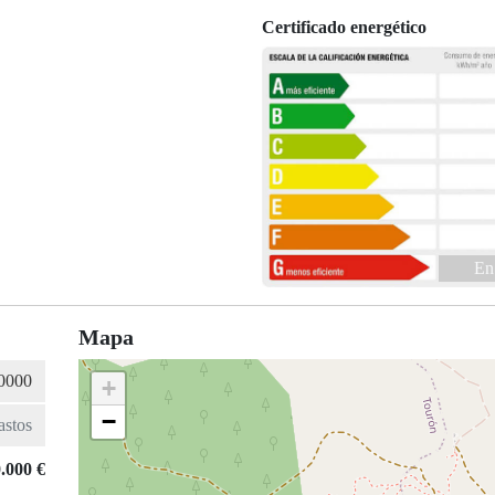
Certificado energético
En
Mapa
+
−
.000 €