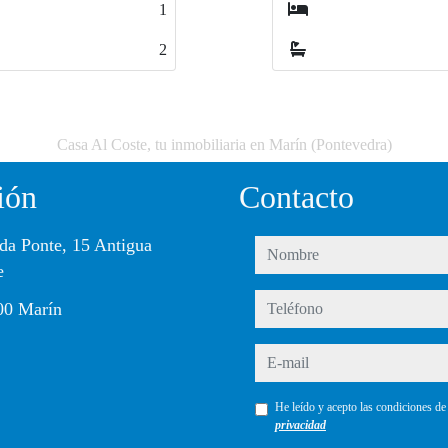
4
4
0
0
Casa Al Coste, tu inmobiliaria en Marín (Pontevedra)
ión
Contacto
da Ponte, 15 Antigua
nombre
e
teléfono
00 Marín
e-mail
He leído y acepto las condiciones d
privacidad