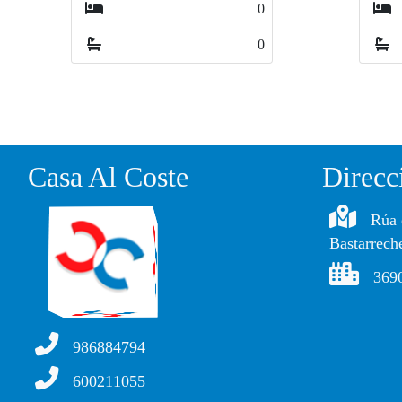
1
1
2
2
Casa Al Coste
Direcc
Rúa 
Bastarrech
369
986884794
600211055