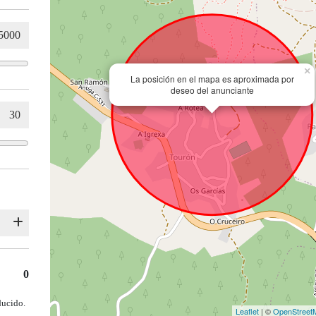
×
La posición en el mapa es aproximada por
deseo del anunciante
0
ducido.
Leaflet
| ©
OpenStreet