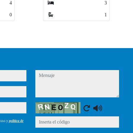
3
3
4
4
1
1
1
1
mensaje
Captcha
e uso y
política de