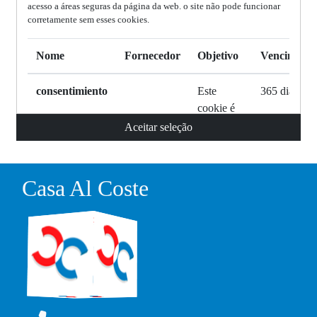
acesso a áreas seguras da página da web. o site não pode funcionar
corretamente sem esses cookies.
Nome
Fornecedor
Objetivo
Vencimento
consentimiento
Este
365 dias
cookie é
usado por
Aceitar seleção
nosso
sistema
para
Casa Al Coste
armazenar
sua
escolha
de quais
cookies
permitir e
quais não.