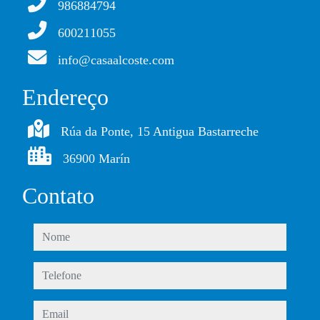
986884794
Popup
Este
session
cookie é
600211055
usado
info@casaalcoste.com
para saber
se você já
Endereço
visualizou
o pop-up
Rúa da Ponte, 15 Antigua Bastarreche
da página,
se
36900 Marín
Contato
nome
telefone
email