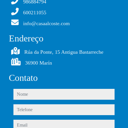
986884794
600211055
info@casaalcoste.com
Endereço
Rúa da Ponte, 15 Antigua Bastarreche
36900 Marín
Contato
nome
telefone
email