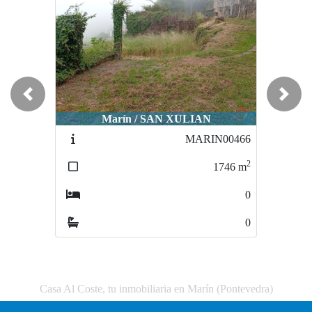
Previous
Next
Marín / SAN XULIAN
Marín / ALLARIZ
MARIN00466
MARIN0570
2
2
1746
m
950
m
0
0
0
0
Casa Al Coste, tu inmobiliaria en Marín (Pontevedra)