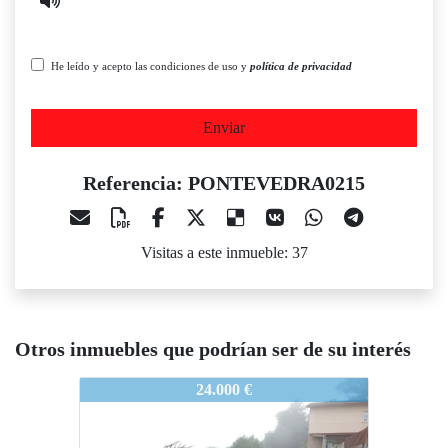
He leído y acepto las condiciones de uso y
política de privacidad
Enviar
Referencia: PONTEVEDRA0215
Visitas a este inmueble: 37
Otros inmuebles que podrían ser de su interés
PONTEVEDRA0215
PONTEVEDRA0215
24.000 €
15.000 €