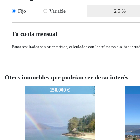
Fijo
Variable
Tu cuota mensual
Estos resultados son orientativos, calculados con los números que has intro
Otros inmuebles que podrían ser de su interés
MARIN0295
MARIN0295
 €
298.000 €
298.000 €