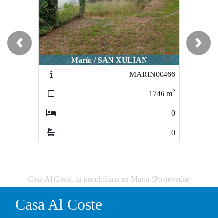
Previous
Next
Marín / SAN XULIAN
MARIN00466
2
1746
m
0
0
Casa Al Coste, tu inmobiliaria en Marín (Pontevedra)
Casa Al Coste