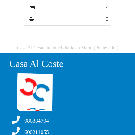
4
0
3
0
Casa Al Coste, tu inmobiliaria en Marín (Pontevedra)
Casa Al Coste
986884794
600211055