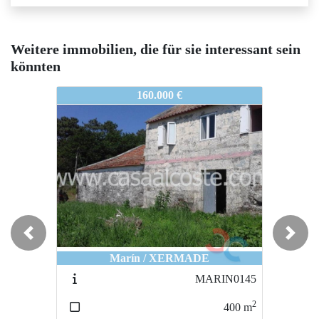
Weitere immobilien, die für sie interessant sein
könnten
MARIN0786
MARIN0786
M
160.000 €
80.000 €
Previous
Next
Marín / XERMADE
A Cañiza / A IGREXA
MARIN0145
ACAÑIZA001
2
2
400
m
240
m