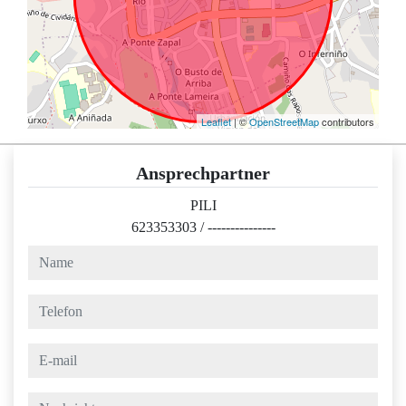
Leaflet
| ©
OpenStreetMap
contributors
Ansprechpartner
PILI
623353303
/
---------------
name
telefon
e-mail
nachricht