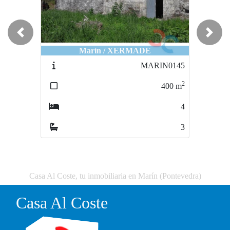
Previous
Next
Marín / XERMADE
Ponte Caldelas / Ponte_Caldelas
MARIN0145
PONTECALDELAS0022
2
2
400
m
500
m
4
0
3
0
Casa Al Coste, tu inmobiliaria en Marín (Pontevedra)
Casa Al Coste