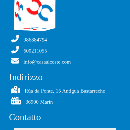
986884794
600211055
info@casaalcoste.com
Indirizzo
Rúa da Ponte, 15 Antigua Bastarreche
36900 Marín
Contatto