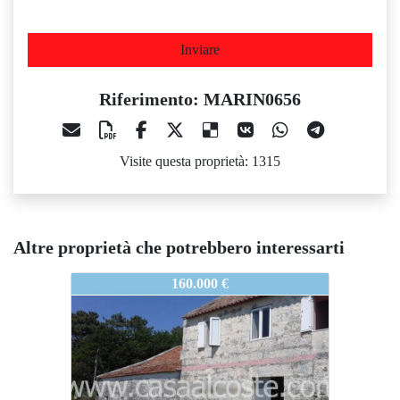
Inviare
Riferimento: MARIN0656
Visite questa proprietà: 1315
Altre proprietà che potrebbero interessarti
MARIN0656
MARIN0656
MA
160.000 €
318.000 €