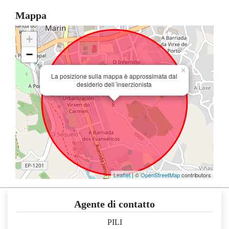
Mappa
+
−
×
La posizione sulla mappa è approssimata dal
desiderio dell´inserzionista
Leaflet
| ©
OpenStreetMap
contributors
Agente di contatto
PILI