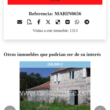
Referencia: MARIN0656
Visitas a este inmueble: 1313
Otros inmuebles que podrían ser de su interés
ARIN0656
MARIN0656
MARIN0
160.000 €
318.000 €