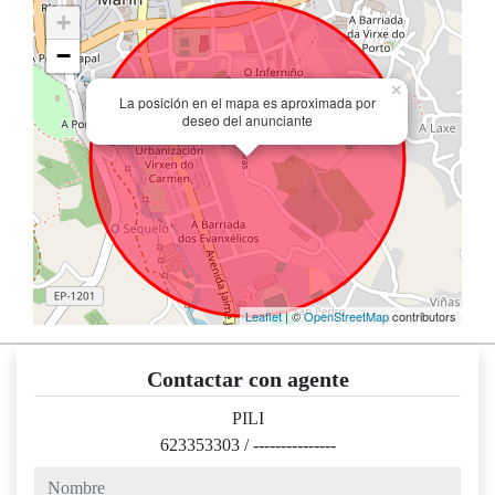
+
−
×
La posición en el mapa es aproximada por
deseo del anunciante
Leaflet
| ©
OpenStreetMap
contributors
Contactar con agente
PILI
623353303
/
---------------
nombre