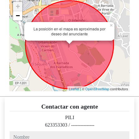
+
−
×
La posición en el mapa es aproximada por
deseo del anunciante
Leaflet
| ©
OpenStreetMap
contributors
Contactar con agente
PILI
623353303
/
---------------
nombre