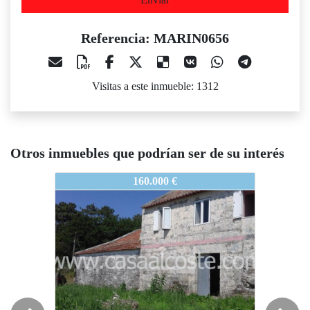
Referencia: MARIN0656
Visitas a este inmueble: 1312
Otros inmuebles que podrían ser de su interés
MARIN0656
MARIN0656
MARIN
160.000 €
318.000 €