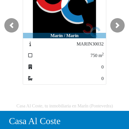
Previous
Next
Marín / Marín
MARIN30032
2
750
m
0
0
Casa Al Coste, tu inmobiliaria en Marín (Pontevedra)
Casa Al Coste