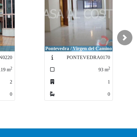
Next
Pontevedra / Virgen del Camino
N0220
PONTEVEDRA0170
2
2
119
m
93
m
2
1
0
0