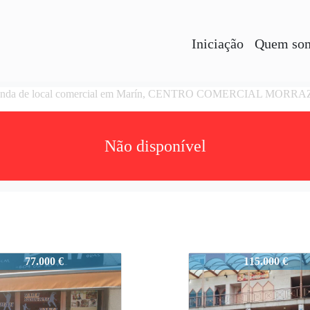
Iniciação
Quem so
nda de local comercial em Marín, CENTRO COMERCIAL MORR
Não disponível
N0216
MARIN0216
77.000 €
115.000 €