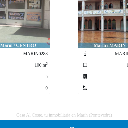
Marín / CENTRO
Marín / MARIN
MARIN0288
MARI
2
100
m
5
0
Casa Al Coste, tu inmobiliaria en Marín (Pontevedra)