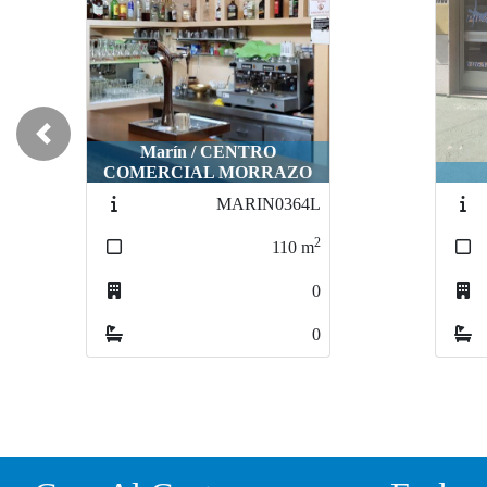
Previous
Marín / CENTRO
COMERCIAL MORRAZO
MARIN0364L
2
110
m
0
0