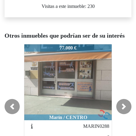
Visitas a este inmueble: 230
Otros inmuebles que podrían ser de su interés
MARIN0594P
MARIN0594P
M
77.000 €
30.000 €
Previous
Next
Marín / CENTRO
Marín / RÚA DA PONTE
MARIN0288
MARIN0651