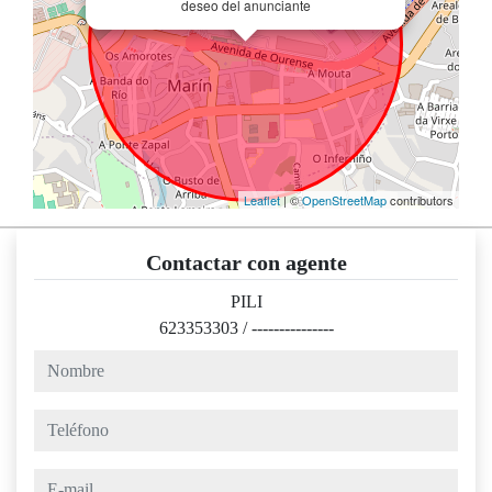
deseo del anunciante
Leaflet
| ©
OpenStreetMap
contributors
Contactar con agente
PILI
623353303
/
---------------
nombre
teléfono
e-mail