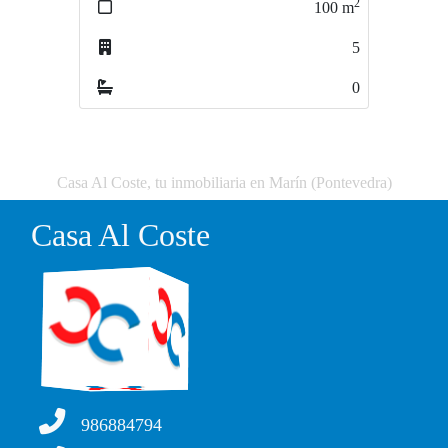
2
2
100
m
59
m
5
1
0
0
Casa Al Coste, tu inmobiliaria en Marín (Pontevedra)
Casa Al Coste
986884794