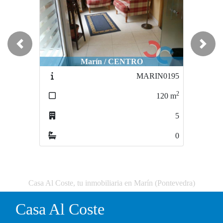
Previous
Next
Marín / CENTRO
MARIN0195
2
120
m
5
0
Casa Al Coste, tu inmobiliaria en Marín (Pontevedra)
Casa Al Coste