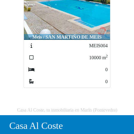
Meis / SAN MARTIÑO DE MEIS
MEIS004
2
10000
m
0
0
Casa Al Coste, tu inmobiliaria en Marín (Pontevedra)
Casa Al Coste