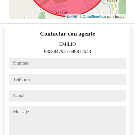
Leaflet
| ©
OpenStreetMap
contributors
Contactar con agente
EMILIO
986884794
/
649812043
nombre
teléfono
e-mail
mensaje