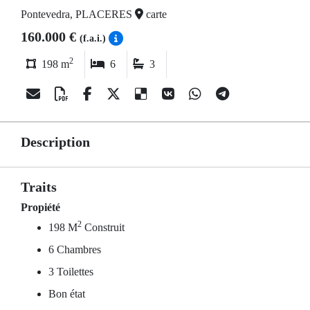
Pontevedra, PLACERES
carte
160.000 €
(f.a.i.)
2
198 m
6
3
Description
Traits
Propiété
2
198 M
Construit
6 Chambres
3 Toilettes
Bon état