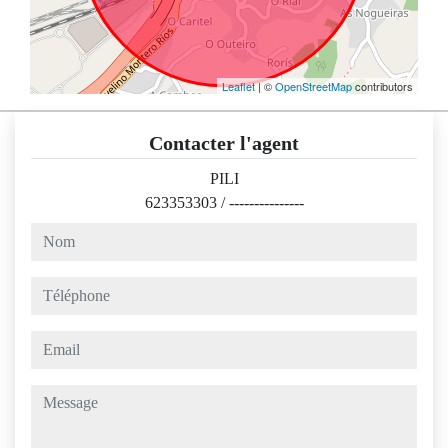
Leaflet
| ©
OpenStreetMap
contributors
Contacter l'agent
PILI
623353303
/
---------------
nom
téléphone
email
message