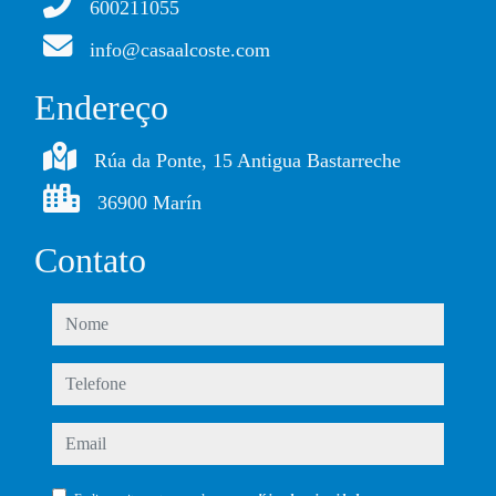
600211055
info@casaalcoste.com
Endereço
Rúa da Ponte, 15 Antigua Bastarreche
36900 Marín
Contato
nome
telefone
email