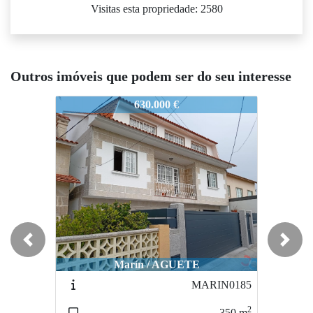
Visitas esta propriedade: 2580
Outros imóveis que podem ser do seu interesse
FORCAREI002
FORCAREI002
F
630.000 €
575.000 €
Previous
Next
Marín / AGUETE
Bueu / BELUSO
MARIN0185
BUEU0158
2
2
350
m
210
m