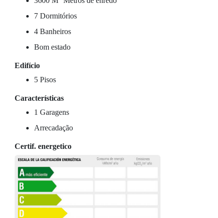
3600 M
Metros de enredo
7 Dormitórios
4 Banheiros
Bom estado
Edifício
5 Pisos
Características
1 Garagens
Arrecadação
Certif. energetico