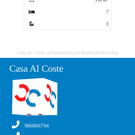
7
4
3
3
Casa Al Coste, tu inmobiliaria en Marín (Pontevedra)
Casa Al Coste
986884794