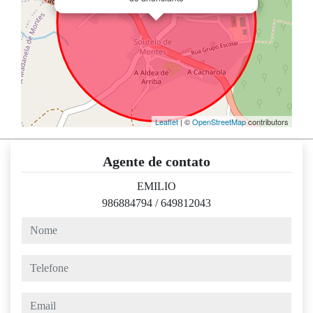
Leaflet
| ©
OpenStreetMap
contributors
Agente de contato
EMILIO
986884794
/
649812043
nome
telefone
email